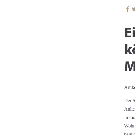
E
k
M
Artik
Der S
Anlie
Immob
Wohn
bauli