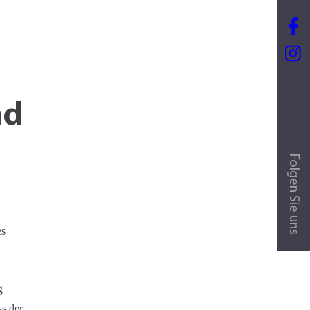
nd
Folgen Sie uns
es
g
s der