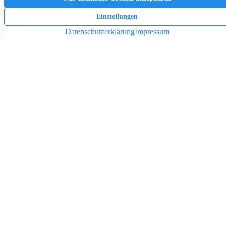
Pendeln lohnt sich: So stark sinken Wohnungspreise im Umland
30.07.2026
News
SALZGITTER
Petershagener Straße 45
38259 Salzgitter
E-Mail senden
05341 – 2884600