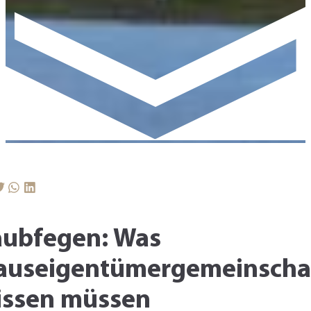
aubfegen: Was
auseigentümergemeinscha
issen müssen