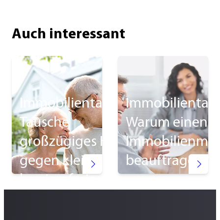
Auch interessant
Immobilientausch:
Immobilientau
Tausche
Warum einen
großzügiges Haus
Immobilienmak
gegen kleine
beauftragen?
barrierefreie
Wohnung