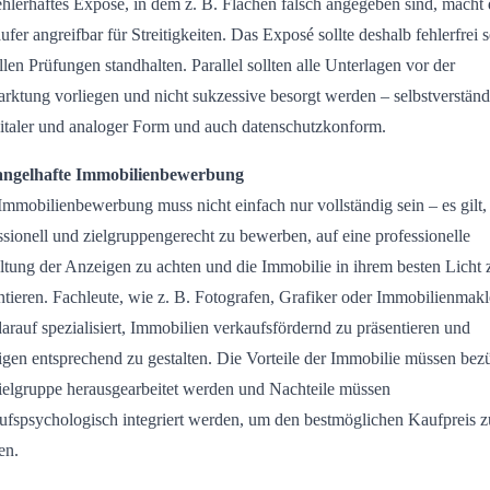
ehlerhaftes Exposé, in dem z. B. Flächen falsch angegeben sind, macht
ufer angreifbar für Streitigkeiten. Das Exposé sollte deshalb fehlerfrei s
llen Prüfungen standhalten. Parallel sollten alle Unterlagen vor der
rktung vorliegen und nicht sukzessive besorgt werden – selbstverständ
gitaler und analoger Form und auch datenschutzkonform.
angelhafte Immobilienbewerbung
Immobilienbewerbung muss nicht einfach nur vollständig sein – es gilt, 
ssionell und zielgruppengerecht zu bewerben, auf eine professionelle
ltung der Anzeigen zu achten und die Immobilie in ihrem besten Licht 
ntieren. Fachleute, wie z. B. Fotografen, Grafiker oder Immobilienmakl
darauf spezialisiert, Immobilien verkaufsfördernd zu präsentieren und
gen entsprechend zu gestalten. Die Vorteile der Immobilie müssen bez
ielgruppe herausgearbeitet werden und Nachteile müssen
ufspsychologisch integriert werden, um den bestmöglichen Kaufpreis z
en.