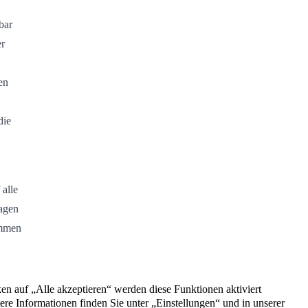
bar
er
en
die
 alle
ragen
ommen