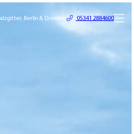
alzgitter, Berlin & Dresden
05341 2884600