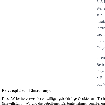
8. Sc
Wer e
sein.
reagi
Inter
sowie
Immob
Frage
9. M
Besic
Frage
z. B.
vor. 
Preis
Besic
Aufrä