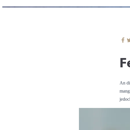
F
An di
mange
jedoc