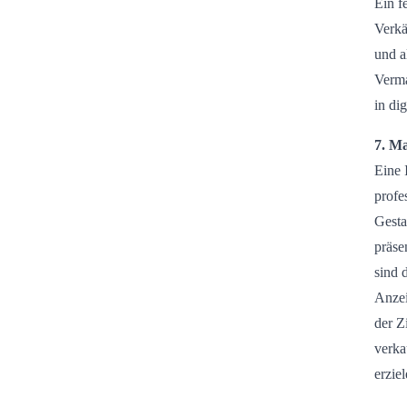
Ein f
Verkä
und a
Verma
in di
7. M
Eine 
profe
Gesta
präse
sind 
Anzei
der Z
verka
erziel