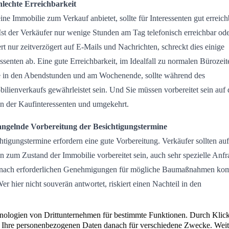
hlechte Erreichbarkeit
ine Immobilie zum Verkauf anbietet, sollte für Interessenten gut erreich
 Ist der Verkäufer nur wenige Stunden am Tag telefonisch erreichbar od
ert nur zeitverzögert auf E-Mails und Nachrichten, schreckt dies einige
essenten ab. Eine gute Erreichbarkeit, im Idealfall zu normalen Bürozeit
 in den Abendstunden und am Wochenende, sollte während des
ilienverkaufs gewährleistet sein. Und Sie müssen vorbereitet sein auf 
n der Kaufinteressenten und umgekehrt.
angelnde Vorbereitung der Besichtigungstermine
htigungstermine erfordern eine gute Vorbereitung. Verkäufer sollten auf
n zum Zustand der Immobilie vorbereitet sein, auch sehr spezielle Anf
 nach erforderlichen Genehmigungen für mögliche Baumaßnahmen k
Wer hier nicht souverän antwortet, riskiert einen Nachteil in den
verhandlungen. Gleichzeitig sollte die Immobilie optisch auf die
htigungen vorbereitet werden, z. B. durch kleinere Reparaturen oder
umarbeiten.