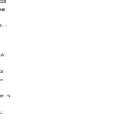
 den
ein
lich
sie
zu
er
üglich
u