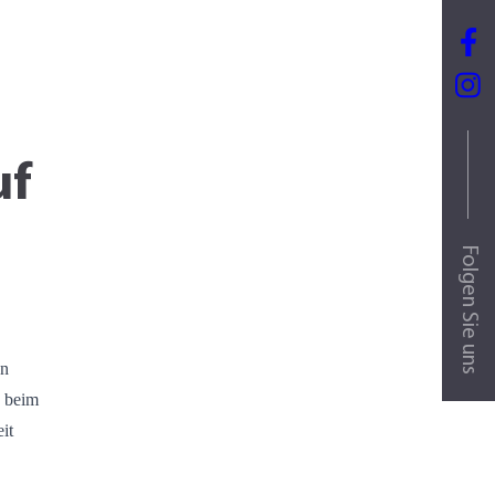
uf
Folgen Sie uns
en
d beim
it