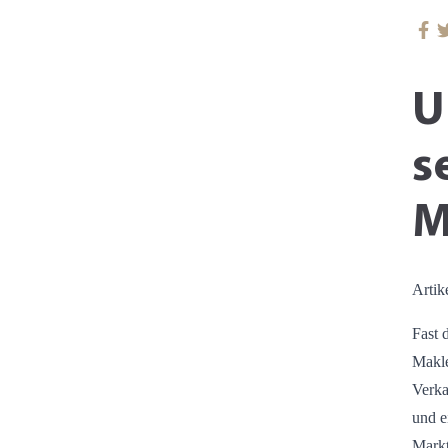
U
s
M
Artik
Fast 
Makle
Verka
und e
Markt